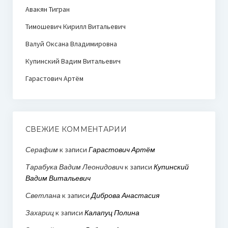
Авакян Тигран
Тимошевич Кирилл Витальевич
Валуй Оксана Владимировна
Купинский Вадим Витальевич
Гарастович Артём
СВЕЖИЕ КОММЕНТАРИИ
Серафим
к записи
Гарастович Артём
Тарабука Вадим Леонидович
к записи
Купинский
Вадим Витальевич
Светлана
к записи
Диброва Анастасия
Захариц
к записи
Калапуц Полина