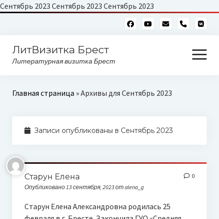
Сентябрь 2023
Сентябрь 2023 Сентябрь 2023
phone
ЛитВизитка Брест
открыть
меню
Литературная визитка Брест
Читающий бульвар
Главная страница
»
Архивы для Сентябрь 2023
Алфавитный глоссарий
Записи опубликованы в Сентябрь 2023
Старун Елена
0
Опубликовано 13 сентября, 2023 от alena_g
Старун Елена Александровна родилась 25
февраля в г. Бресте. Закончила ГУО «Средняя