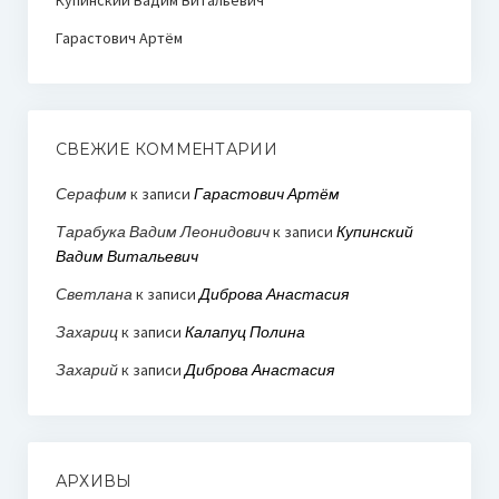
Купинский Вадим Витальевич
Гарастович Артём
СВЕЖИЕ КОММЕНТАРИИ
Серафим
к записи
Гарастович Артём
Тарабука Вадим Леонидович
к записи
Купинский
Вадим Витальевич
Светлана
к записи
Диброва Анастасия
Захариц
к записи
Калапуц Полина
Захарий
к записи
Диброва Анастасия
АРХИВЫ