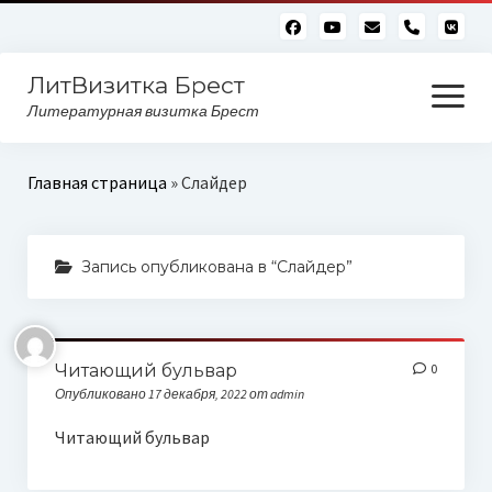
phone
ЛитВизитка Брест
открыть
меню
Литературная визитка Брест
Читающий бульвар
Главная страница
»
Слайдер
Алфавитный глоссарий
Запись опубликована в “Слайдер”
Читающий бульвар
0
Опубликовано 17 декабря, 2022 от admin
Читающий бульвар