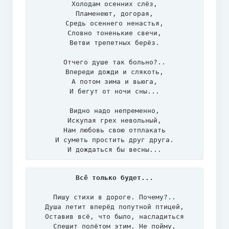
Холодам осенних слёз,

Пламенеют, догорая,

Средь осеннего ненастья,

Словно тоненькие свечи,

Ветви трепетных берёз.

Отчего душе так больно?..

Впереди дожди и слякоть,

А потом зима и вьюга,

И бегут от ночи сны...

Видно надо непременно,

Искупая грех невольный,

Нам любовь свою отплакать

И суметь простить друг друга.

И дождаться бы весны...
Всё только будет...
Пишу стихи в дороге. Почему?..

Душа летит вперёд попутной птицей,

Оставив всё, что было, насладиться

Спешит полётом этим. Не пойму,
