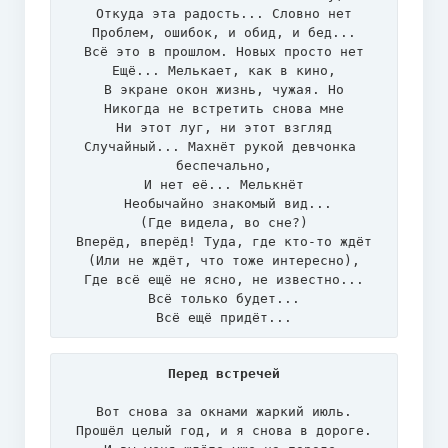
Откуда эта радость... Словно нет

Проблем, ошибок, и обид, и бед...

Всё это в прошлом. Новых просто нет

Ещё... Мелькает, как в кино,

В экране окон жизнь, чужая. Но

Никогда не встретить снова мне

Ни этот луг, ни этот взгляд

Случайный... Махнёт рукой девчонка 
беспечально,

И нет её... Мелькнёт

 Необычайно знакомый вид...

(Где видела, во сне?)

Вперёд, вперёд! Туда, где кто-то ждёт

(Или не ждёт, что тоже интересно),

Где всё ещё не ясно, не известно...

Всё только будет...

Всё ещё придёт...
Перед встречей
Вот снова за окнами жаркий июль.

Прошёл целый год, и я снова в дороге.
