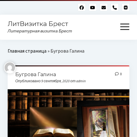
phone
ЛитВизитка Брест
открыть
меню
Литературная визитка Брест
Читающий бульвар
Главная страница
»
Бугрова Галина
Алфавитный глоссарий
Бугрова Галина
0
Опубликовано 9 сентября, 2020 от admin