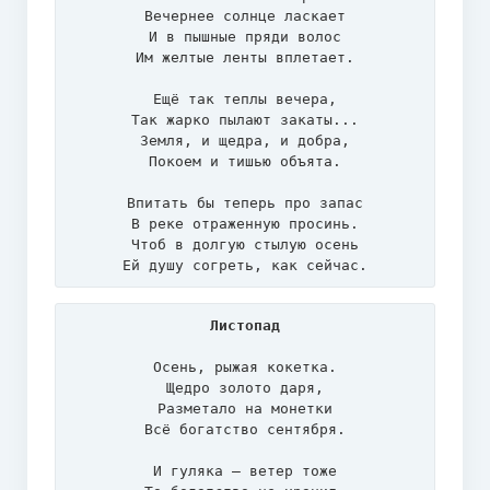
Вечернее солнце ласкает

И в пышные пряди волос

Им желтые ленты вплетает.

Ещё так теплы вечера,

Так жарко пылают закаты...

Земля, и щедра, и добра,

Покоем и тишью объята.

Впитать бы теперь про запас

В реке отраженную просинь.

Чтоб в долгую стылую осень

Ей душу согреть, как сейчас.
Листопад
Осень, рыжая кокетка.

Щедро золото даря,

Разметало на монетки

Всё богатство сентября.

И гуляка – ветер тоже
