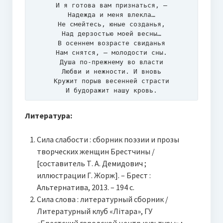
И я готова вам признаться, –

Надежда и меня влекла…

Не смейтесь, юные созданья,

Над дерзостью моей весны…

В осеннем возрасте свиданья

Нам снятся, – молодости сны.

Душа по-прежнему во власти

Любви и нежности. И вновь

Кружит порыв весенней страсти

И будоражит нашу кровь.
Литература:
Сила слабости : сборник поэзии и прозы
творческих женщин Брестчины /
[составитель Т. А. Демидович ;
иллюстрации Г. Жорж]. – Брест :
Альтернатива, 2013. – 194 с.
Сила слова : литературный сборник /
Литературный клуб «Літара», ГУ
«Брестский городской центр культуры» ;