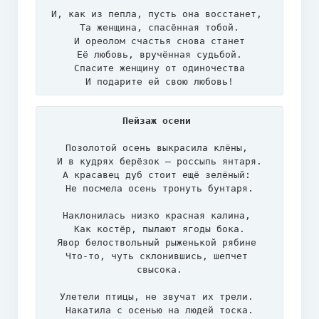
И, как из пепла, пусть она восстанет, 

Та женщина, спасённая тобой.

И ореолом счастья снова станет

Её любовь, вручённая судьбой.

Спасите женщину от одиночества

И подарите ей свою любовь!
Пейзаж осени
Позолотой осень выкрасила клёны, 

И в кудрях берёзок – россыпь янтаря.

А красавец дуб стоит ещё зелёный: 

Не посмела осень тронуть бунтаря.

Наклонилась низко красная калина, 

Как костёр, пылают ягоды бока.

Явор белоствольный рыженькой рябине 

Что-то, чуть склонившись, шепчет 
свысока.

Улетели птицы, не звучат их трели. 

Накатила с осенью на людей тоска.
