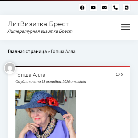
phone
ЛитВизитка Брест
открыть
меню
Литературная визитка Брест
Читающий бульвар
Главная страница
»
Гопша Алла
Алфавитный глоссарий
Гопша Алла
0
Опубликовано 15 октября, 2020 от admin