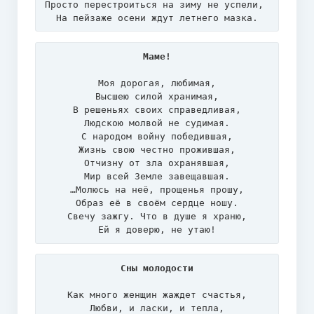
Просто перестроиться на зиму не успели, 

На пейзаже осени ждут летнего мазка.
Маме!
Моя дорогая, любимая,

Высшею силой хранимая,

В решеньях своих справедливая,

Людскою молвой не судимая.

С народом войну победившая,

Жизнь свою честно прожившая,

Отчизну от зла охранявшая,

Мир всей Земле завещавшая.

…Молюсь на неё, прощенья прошу,

Образ её в своём сердце ношу.

Свечу зажгу. Что в душе я храню,

Ей я доверю, не утаю!
Сны молодости
Как много женщин жаждет счастья,

Любви, и ласки, и тепла,
