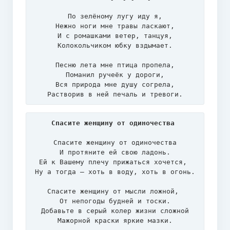
По зелёному лугу иду я,

Нежно ноги мне травы ласкают,

И с ромашками ветер, танцуя,

Колокольчиком юбку вздымает.

Песню лета мне птица пропела,

Поманил ручеёк у дороги,

Вся природа мне душу согрела,

Растворив в ней печаль и тревоги.
Спасите женщину от одиночества
Спасите женщину от одиночества

И протяните ей свою ладонь.

Ей к Вашему плечу прижаться хочется, 

Ну а тогда – хоть в воду, хоть в огонь.

Спасите женщину от мысли ложной, 

От непогоды будней и тоски.

Добавьте в серый колер жизни сложной

Мажорной краски яркие мазки.
