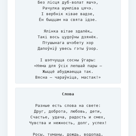
Без лісця дуб-волат яшчэ,

Рачулка шумліва цячэ.

І вербнік ківае вадзе,

Ён быццам на свята ідзе.

Ялінка вітае здалёк…

Такі вось цудоўны дзянёк.

Птушынага шчэбету хор

Дапоўніў увесь гэты ўзор.

І шэпчуцца сосны ўгары:

«Няма для ўсіх лепшай пары –

Жыццё абуджаецца так.

Вясна – чараўніца, мастак!»
Слова
Разные есть слова на свете:

Друг, доброта, любовь, дети,

Счастье, удача, радость и смех,

Чувства и нежность, долг, успех!

Росы, туманы, дождь, водопад,
