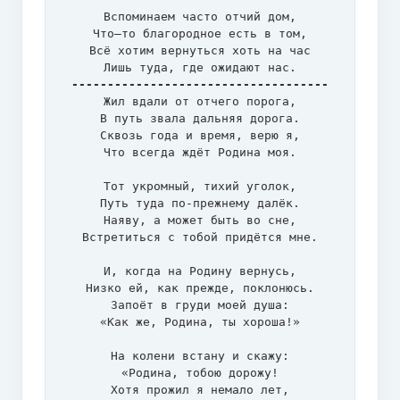
Вспоминаем часто отчий дом,

Что–то благородное есть в том,

Всё хотим вернуться хоть на час

------------------------------------
Жил вдали от отчего порога,

В путь звала дальняя дорога.

Сквозь года и время, верю я,

Что всегда ждёт Родина моя.

Тот укромный, тихий уголок,

Путь туда по-прежнему далёк.

Наяву, а может быть во сне,

Встретиться с тобой придётся мне.

И, когда на Родину вернусь,

Низко ей, как прежде, поклонюсь.

Запоёт в груди моей душа:

«Как же, Родина, ты хороша!»

На колени встану и скажу:

«Родина, тобою дорожу!

Хотя прожил я немало лет,
