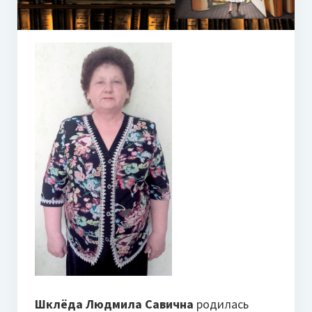
Шклёда Людмила Савична
родилась