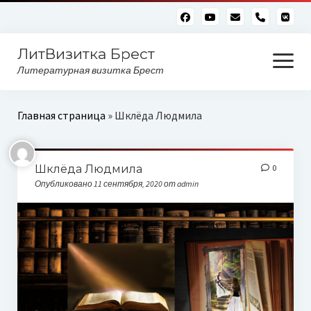
phone
ЛитВизитка Брест
открыть
меню
Литературная визитка Брест
Читающий бульвар
Главная страница
»
Шклёда Людмила
Алфавитный глоссарий
Шклёда Людмила
0
Опубликовано 11 сентября, 2020 от admin