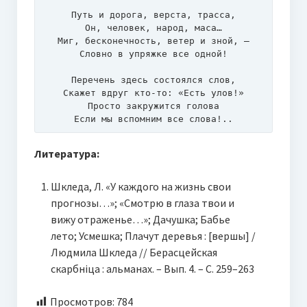
Путь и дорога, верста, трасса,

Он, человек, народ, маса…

Миг, бесконечность, ветер и зной, –

Словно в упряжке все одной!

Перечень здесь состоялся слов,

Скажет вдруг кто-то: «Есть улов!»

Просто закружится голова

Если мы вспомним все слова!..
Литература:
Шкледа, Л. «У каждого на жизнь свои
прогнозы…»; «Смотрю в глаза твои и
вижу отраженье…»; Дачушка; Бабье
лето; Усмешка; Плачут деревья : [вершы] /
Людмила Шкледа // Берасцейская
скарбніца : альманах. – Вып. 4. – С. 259–263
Просмотров:
784