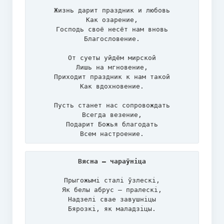
Жизнь дарит праздник и любовь

Как озарение,

Господь своё несёт нам вновь

Благословение.

От суеты уйдём мирской

Лишь на мгновение,

Приходит праздник к нам такой

Как вдохновение.

Пусть станет нас сопровождать

Всегда везение,

Подарит Божья благодать

Всем настроение.
Вясна – чараўніца
Прыгожымі сталі ўзлескі,

Як белы абрус – пралескі,

Надзелі свае завушніцы

Бярозкі, як маладзіцы.
