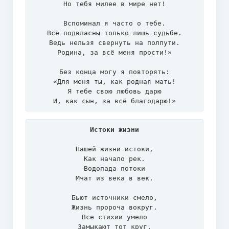
Но тебя милее в мире нет!

Вспоминал я часто о тебе.

Всё подвласны только лишь судьбе.

Ведь нельзя свернуть на полпути.

Родина, за всё меня прости!»

Без конца могу я повторять:

«Для меня ты, как родная мать!

Я тебе свою любовь дарю

И, как сын, за всё благодарю!»
Истоки жизни
Нашей жизни истоки,

Как начало рек.

Водопада потоки

Мчат из века в век.

Бьют источники смело,

Жизнь пророча вокруг.

Все стихии умело

Замыкают тот круг.
