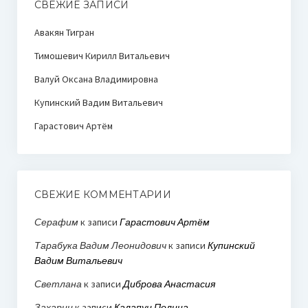
СВЕЖИЕ ЗАПИСИ
Авакян Тигран
Тимошевич Кирилл Витальевич
Валуй Оксана Владимировна
Купинский Вадим Витальевич
Гарастович Артём
СВЕЖИЕ КОММЕНТАРИИ
Серафим
к записи
Гарастович Артём
Тарабука Вадим Леонидович
к записи
Купинский
Вадим Витальевич
Светлана
к записи
Диброва Анастасия
Захариц
к записи
Калапуц Полина