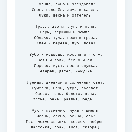
Солнце, луна и звездопад!

Снег, гололёд, зима и капель,

Лужи, весна и оттепель!

Травы, цветы, луга и поля,

Горы, вершины и земля.

Облако, туча, гром и гроза,

Клён и берёза, дуб, лоза!

Зубр и медведь, косуля и что ж,

Заяц и волк, белка и ёж!

Дерево, куст, лес и опушка,

Тетерев, дятел, кукушка!

Лунный, дневной и солнечный свет,

Сумерки, ночь, утро, рассвет.

Озеро, топь, болото, вода,

Устье, река, разлив, беда!..

Жук и кузнечик, муха и шмель,

Ясень, сосна, осина, ель!

Мох, можжевельник, вереск, чебрец,

Ласточка, грач, аист, скворец!
