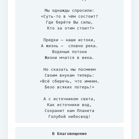
Мы однажды спросили:

«Суть-то в чём состоит?

Где берёте Вы силы,

 Кто за этим стоит?»

Предки – наши истоки,

А жизнь –  словно река.

Водяные потоки

Жизни мчатся в века.

Но сказать мы посмеем

Своим внукам теперь:

«Всё сберечь, что имеем,

Безо всяких потерь!»

А с источником света,

Как источники вод,

Сохранит нам Планета

Голубой небосвод!
В Благовещение